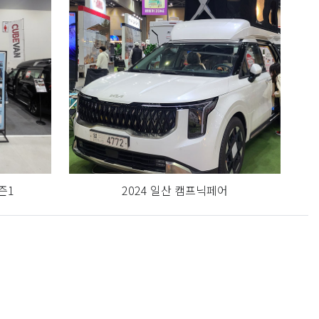
즌1
2024 일산 캠프닉페어