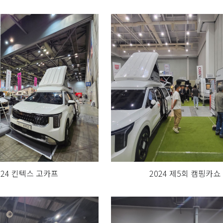
024 킨텍스 고카프
2024 제5회 캠핑카쇼