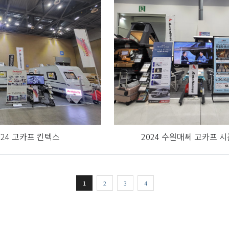
024 고카프 킨텍스
2024 수원매쎄 고카프 시
1
2
3
4