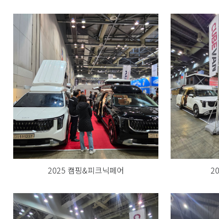
2025 캠핑&피크닉페어
2