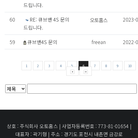
드립니다.
60
RE: 큐브밴 4S 문의
2023-
드립니다.
59
큐브밴4S 문의
freean
2022-
1
2
3
4
5
6
7
8
9
10
상호 : 주식회사 오토홈스 | 사업자등록번호 : 773-81-01654 |
대표자 : 곽기형 | 주소 : 경기도 포천시 내촌면 금강로