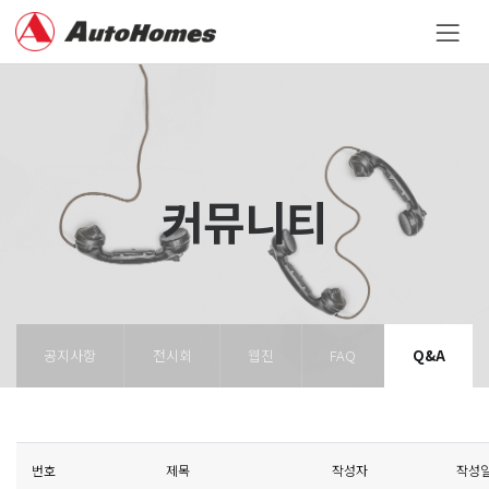
커뮤니티
공지사항
전시회
웹진
FAQ
Q&A
번호
제목
작성자
작성