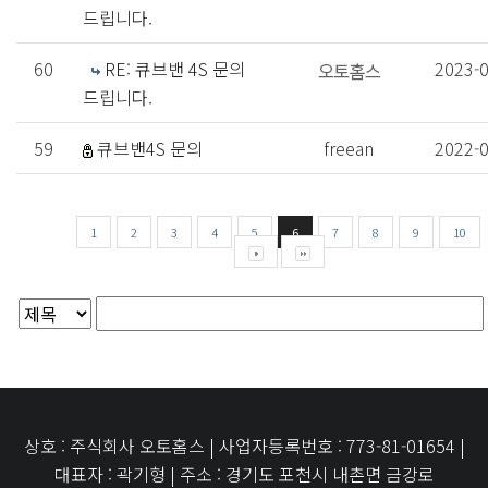
드립니다.
60
RE: 큐브밴 4S 문의
2023-
드립니다.
59
큐브밴4S 문의
freean
2022-
1
2
3
4
5
6
7
8
9
10
상호 : 주식회사 오토홈스 | 사업자등록번호 : 773-81-01654 |
대표자 : 곽기형 | 주소 : 경기도 포천시 내촌면 금강로