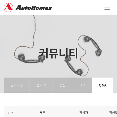
커뮤니티
공지사항
전시회
웹진
FAQ
Q&A
번호
제목
작성자
작성