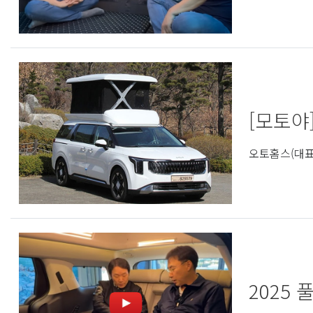
[모토야
오토홈스(대표
2025