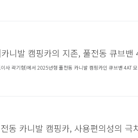
]카니발 캠핑카의 지존, 풀전동 큐브밴 
이사 곽기형)에서 2025년형 풀전동 카니발 캠핑카인 큐브밴 4AT 
 풀전동 카니발 캠핑카, 사용편의성의 극치