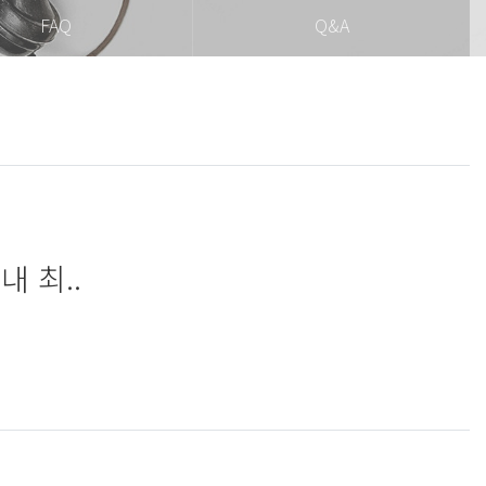
FAQ
Q&A
 최..