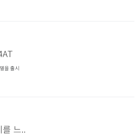
4AT
모델을 출시
를 느..