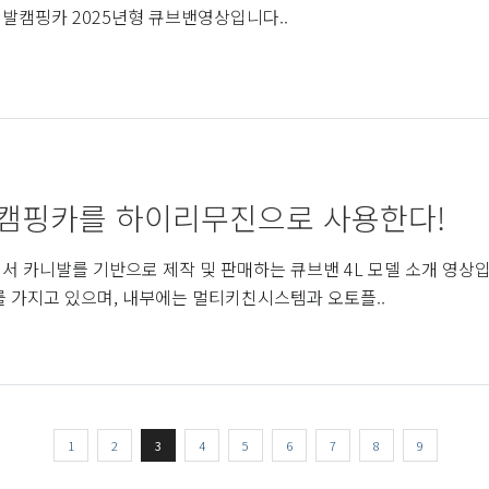
발캠핑카 2025년형 큐브밴영상입니다..
캠핑카를 하이리무진으로 사용한다!
서 카니발를 기반으로 제작 및 판매하는 큐브밴 4L 모델 소개 영
를 가지고 있으며, 내부에는 멀티키친시스템과 오토플..
1
2
3
4
5
6
7
8
9