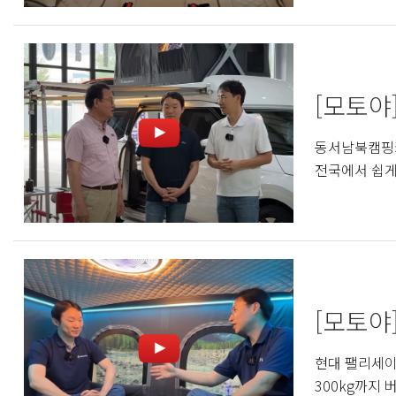
[모토야
동서남북캠핑카
전국에서 쉽게
[모토야
현대 팰리세이
300kg까지 