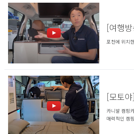
[여행방
포천에 위치한
[모토야
카니발 캠핑카
매력적인 캠