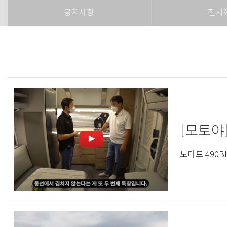
공지사항
전시
[모토야
노마드 490