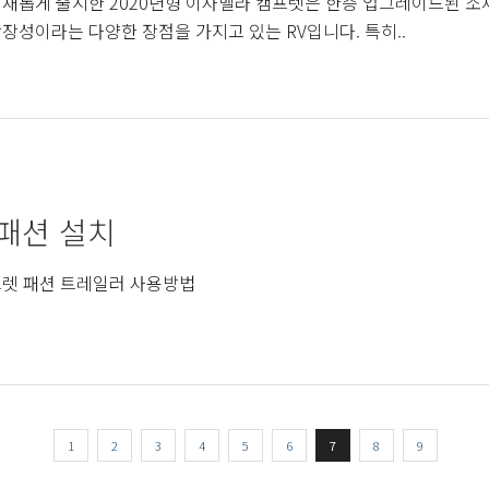
새롭게 출시한 2020년형 이사벨라 캠프렛은 한층 업그레이드된 소
장성이라는 다양한 장점을 가지고 있는 RV입니다. 특히..
패션 설치
렛 패션 트레일러 사용방법
1
2
3
4
5
6
7
8
9