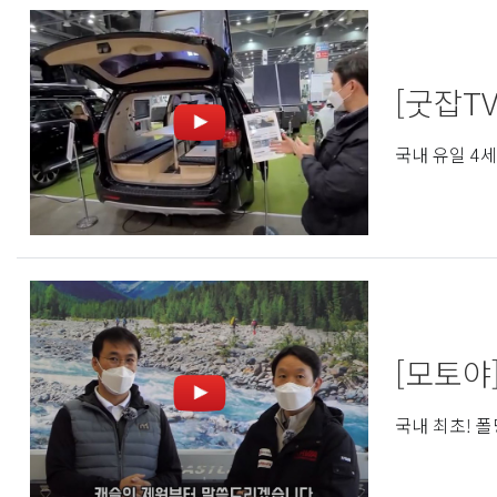
[굿잡T
국내 유일 4
[모토야
국내 최초! 