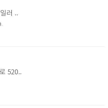
러 ..
.
520..