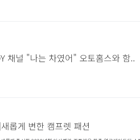
OY 채널 "나는 차였어" 오토홈스와 함..
]새롭게 변한 캠프렛 패션