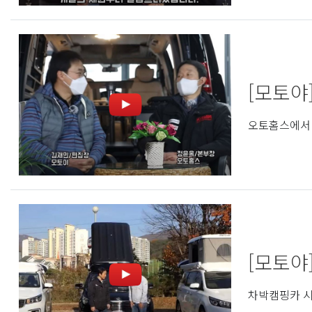
[모토야]
오토홈스에서 
[모토야
차박캠핑카 시