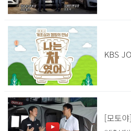
KBS J
[모토야