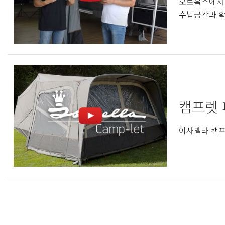
오토홈스에서 
수납공간과 확
캠프렛 
이사벨라 캠프