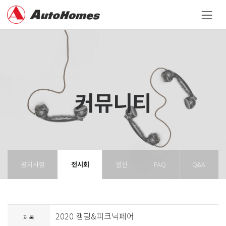
커뮤니티
공지사항
전시회
웹진
FAQ
Q&A
2020 캠핑&피크닉페어
제목