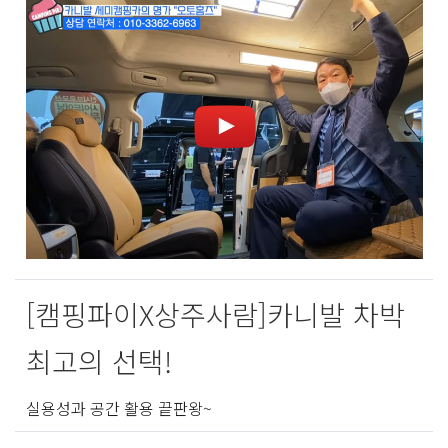
[캠핑파이X상주사람]카니발 차박
최고의 선택!
실용성과 공간 활용 끝판왕~