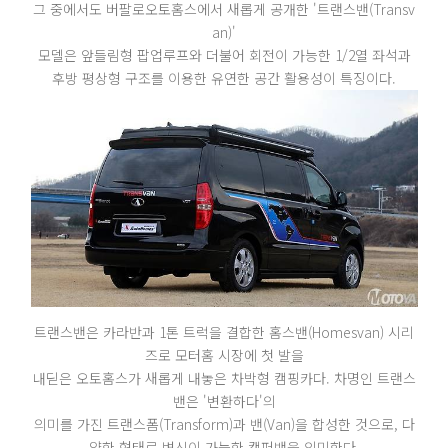
그 중에서도 버팔로오토홈스에서 새롭게 공개한 '트랜스밴(Transv
an)'
모델은 앞들림형 팝업루프와 더불어 회전이 가능한 1/2열 좌석과
후방 평상형 구조를 이용한 유연한 공간 활용성이 특징이다.
트랜스밴은 카라반과 1톤 트럭을 결합한 홈스밴(Homesvan) 시리
즈로 모터홈 시장에 첫 발을
내딛은 오토홈스가 새롭게 내놓은 차박형 캠핑카다. 차명인 트랜스
밴은 '변환하다'의
의미를 가진 트랜스폼(Transform)과 밴(Van)을 합성한 것으로, 다
양한 형태로 변신이 가능한 캠퍼밴을 의미한다.