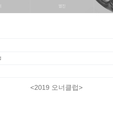
회
웹진
럽
<2019 오너클럽>