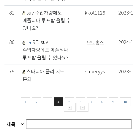
81
suv 수입차량에도
kkot1129
2023-
메졸리나 루프탑 올릴 수
있나요?
80
RE: suv
2024-
수입차량에도 메졸리나
루프탑 올릴 수 있나요?
79
스타리아 플리 시트
superyys
2023-
문의
1
2
3
4
5
6
7
8
9
10