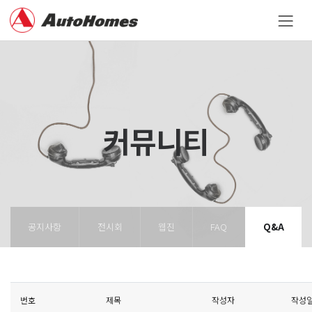
커뮤니티
공지사항
전시회
웹진
FAQ
Q&A
번호
제목
작성자
작성