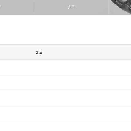
회
웹진
제목