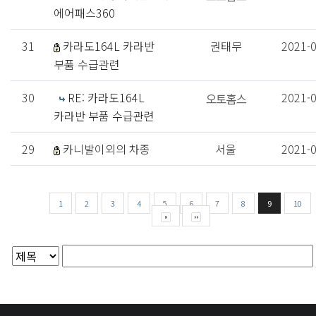
에어패스360
31
카라도164L 카라반
권태무
2021-
부품 수급관련
30
RE: 카라도164L
2021-
카라반 부품 수급관련
29
카니발이외의 차종
서울
2021-
1
2
3
4
5
6
7
8
9
10