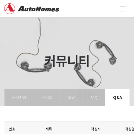
커뮤니티
공지사항
전시회
웹진
FAQ
Q&A
번호
제목
작성자
작성