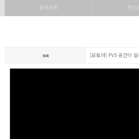
공지사항
전시
[모토야] PV5 공간이 
제목