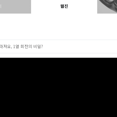
회
웹진
달라져요, 1열 회전의 비밀?