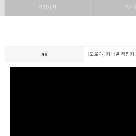
공지사항
전시
[모토야] 카니발 캠핑카
제목