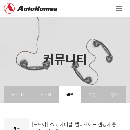
커뮤니티
공지사항
전시회
웹진
FAQ
Q&A
[모토야] PV5, 카니발, 팰리세이드 캠핑카 중
제목