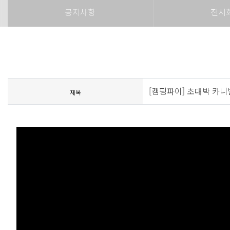
공지사항
전시
[캠핑파이] 초대박 카
제목