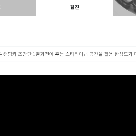
회
웹진
니발캠핑카 초간단 1열회전이 주는 스타리아급 공간을 활용 완성도가