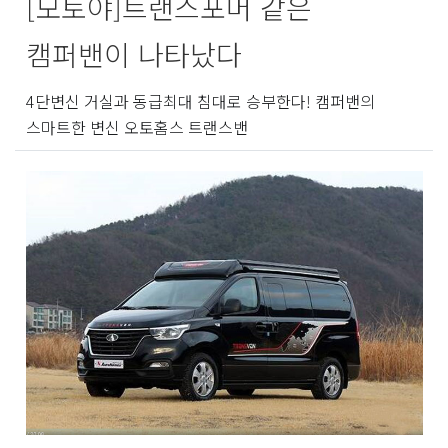
[모토야]트랜스포머 같은
캠퍼밴이 나타났다
4단변신 거실과 동급최대 침대로 승부한다! 캠퍼밴의
스마트한 변신 오토홈스 트랜스밴