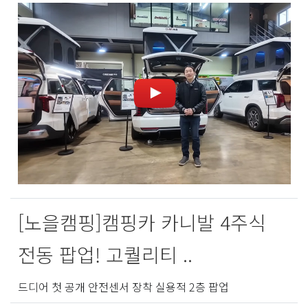
[노을캠핑]캠핑카 카니발 4주식
전동 팝업! 고퀄리티 ..
드디어 첫 공개 안전센서 장착 실용적 2층 팝업