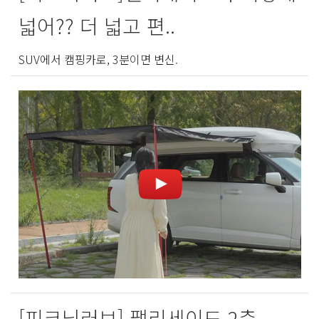
넓어?? 더 넓고 편..
SUV에서 캠핑카로, 3분이면 변신.
[피크닉러브] 팰리세이드 2층