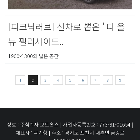
[피크닉러브] 신차로 뽑은 "디 올
뉴 팰리세이드..
1900x1300의 넓은 공간
1
2
3
4
5
6
7
8
9
상호 : 주식회사 오토홈스 | 사업자등록번호 : 773-81-01654 |
대표자 : 곽기형 | 주소 : 경기도 포천시 내촌면 금강로