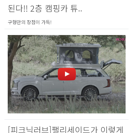
된다!! 2층 캠핑카 튜..
구형만의 장점이 가득!
[피크닉러브]팰리세이드가 이렇게